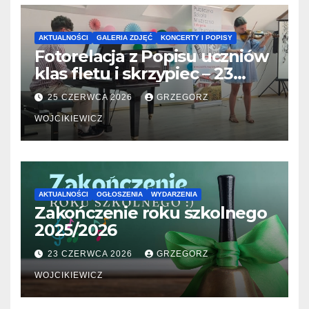
AKTUALNOŚCI
GALERIA ZDJĘĆ
KONCERTY I POPISY
Fotorelacja z Popisu uczniów
klas fletu i skrzypiec – 23
06.2026
25 CZERWCA 2026
GRZEGORZ
WOJCIKIEWICZ
AKTUALNOŚCI
OGŁOSZENIA
WYDARZENIA
Zakończenie roku szkolnego
2025/2026
23 CZERWCA 2026
GRZEGORZ
WOJCIKIEWICZ