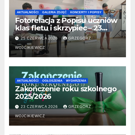
AKTUALNOŚCI
GALERIA ZDJĘĆ
KONCERTY I POPISY
Fotorelacja z Popisu uczniów
klas fletu i skrzypiec – 23
06.2026
25 CZERWCA 2026
GRZEGORZ
WOJCIKIEWICZ
AKTUALNOŚCI
OGŁOSZENIA
WYDARZENIA
Zakończenie roku szkolnego
2025/2026
23 CZERWCA 2026
GRZEGORZ
WOJCIKIEWICZ