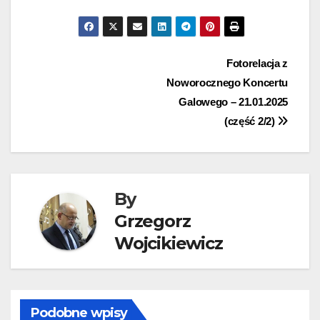
Nawigacja
Fotorelacja z
Noworocznego Koncertu
wpisu
Galowego – 21.01.2025
(część 2/2)
By
Grzegorz
Wojcikiewicz
Podobne wpisy