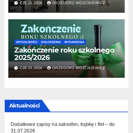
06.2026
CZE 25, 2026
GRZEGORZ WOJCIKIEWICZ
AKTUALNOŚCI
OGŁOSZENIA
WYDARZENIA
Zakończenie roku szkolnego
2025/2026
CZE 23, 2026
GRZEGORZ WOJCIKIEWICZ
Aktualności
Dodatkowe zapisy na saksofon, trąbkę i flet – do
31.07.2026