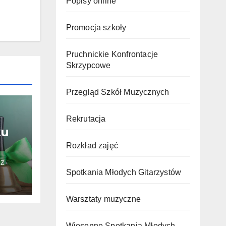
Popisy online
Promocja szkoły
Pruchnickie Konfrontacje
Skrzypcowe
Przegląd Szkół Muzycznych
Rekrutacja
ku
Rozkład zajęć
Z
Spotkania Młodych Gitarzystów
Warsztaty muzyczne
Wiosenne Spotkania Młodych