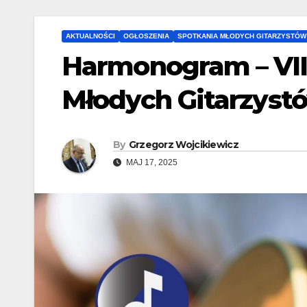
AKTUALNOŚCI
OGŁOSZENIA
SPOTKANIA MŁODYCH GITARZYSTÓW
Harmonogram – VII
Młodych Gitarzyst
By
Grzegorz Wojcikiewicz
MAJ 17, 2025