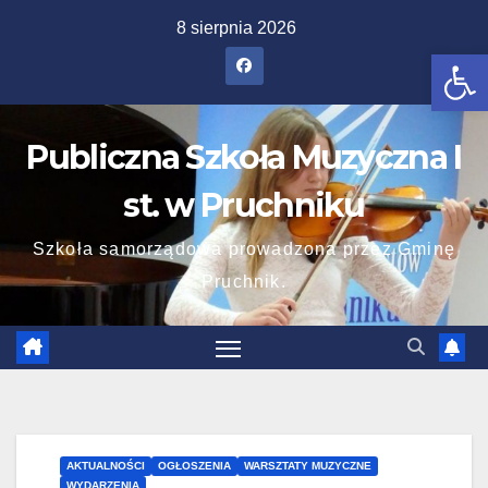
Skip
8 sierpnia 2026
to
Ot
content
Publiczna Szkoła Muzyczna I
st. w Pruchniku
Szkoła samorządowa prowadzona przez Gminę
Pruchnik.
AKTUALNOŚCI
OGŁOSZENIA
WARSZTATY MUZYCZNE
WYDARZENIA