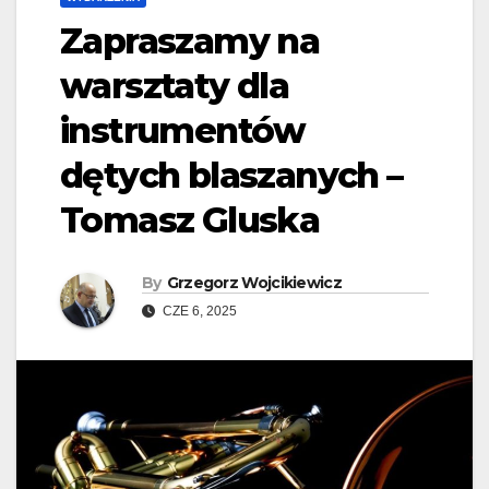
Zapraszamy na
warsztaty dla
instrumentów
dętych blaszanych –
Tomasz Gluska
By
Grzegorz Wojcikiewicz
CZE 6, 2025