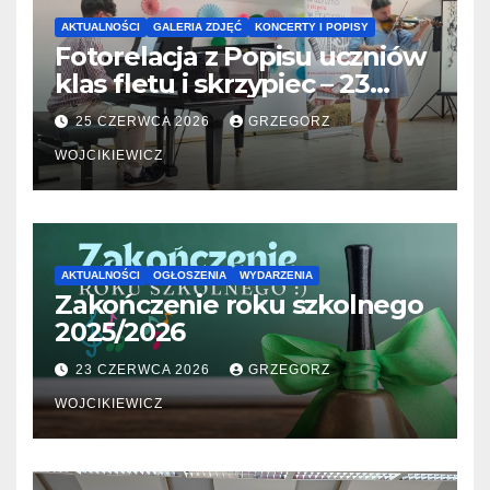
AKTUALNOŚCI
GALERIA ZDJĘĆ
KONCERTY I POPISY
Fotorelacja z Popisu uczniów
klas fletu i skrzypiec – 23
06.2026
25 CZERWCA 2026
GRZEGORZ
WOJCIKIEWICZ
AKTUALNOŚCI
OGŁOSZENIA
WYDARZENIA
Zakończenie roku szkolnego
2025/2026
23 CZERWCA 2026
GRZEGORZ
WOJCIKIEWICZ