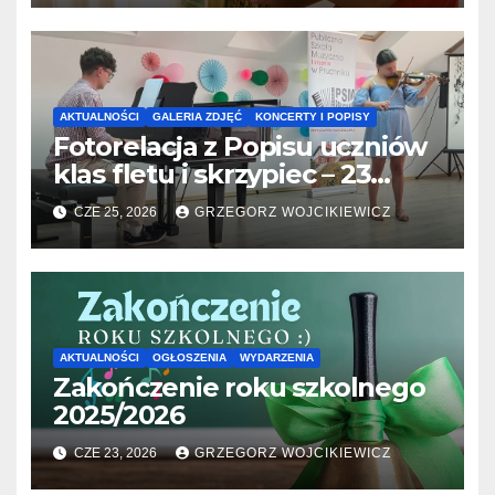
AKTUALNOŚCI
GALERIA ZDJĘĆ
KONCERTY I POPISY
Fotorelacja z Popisu uczniów
klas fletu i skrzypiec – 23
06.2026
CZE 25, 2026
GRZEGORZ WOJCIKIEWICZ
AKTUALNOŚCI
OGŁOSZENIA
WYDARZENIA
Zakończenie roku szkolnego
2025/2026
CZE 23, 2026
GRZEGORZ WOJCIKIEWICZ