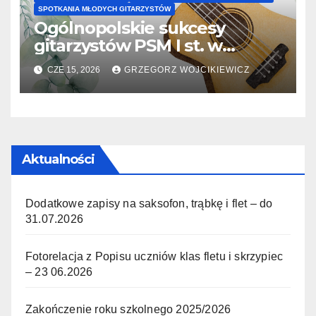
SPOTKANIA MŁODYCH GITARZYSTÓW
Ogólnopolskie sukcesy
gitarzystów PSM I st. w
Pruchniku – IX Wiosenne
CZE 15, 2026
GRZEGORZ WOJCIKIEWICZ
Spotkania Młodych
Gitarzystów w Pruchniku
Aktualności
Dodatkowe zapisy na saksofon, trąbkę i flet – do
31.07.2026
Fotorelacja z Popisu uczniów klas fletu i skrzypiec
– 23 06.2026
Zakończenie roku szkolnego 2025/2026