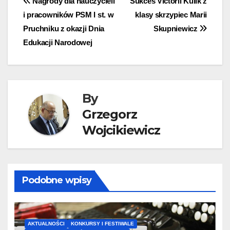
Nawigacja
Nagrody dla nauczycieli
Sukces Victorii Kulik z
i pracowników PSM I st. w
klasy skrzypiec Marii
wpisu
Pruchniku z okazji Dnia
Skupniewicz
Edukacji Narodowej
By
Grzegorz
Wojcikiewicz
Podobne wpisy
AKTUALNOŚCI
KONKURSY I FESTIWALE