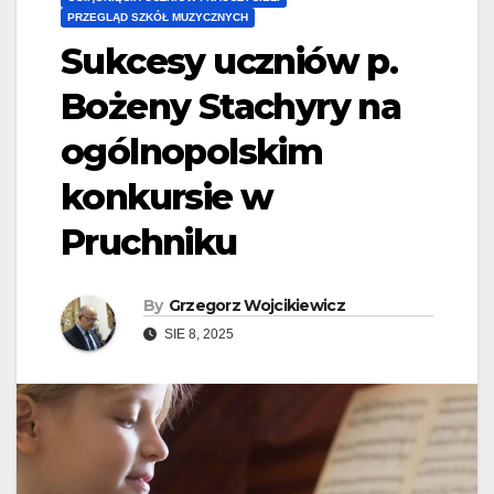
PRZEGLĄD SZKÓŁ MUZYCZNYCH
Sukcesy uczniów p.
Bożeny Stachyry na
ogólnopolskim
konkursie w
Pruchniku
By
Grzegorz Wojcikiewicz
SIE 8, 2025