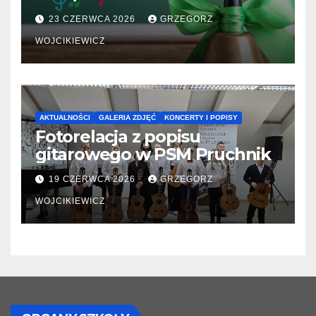
23 CZERWCA 2026
GRZEGORZ
WOJCIKIEWICZ
AKTUALNOŚCI
GALERIA ZDJĘĆ
KONCERTY I POPISY
Fotorelacja z popisu
gitarowego w PSM Pruchnik
19 CZERWCA 2026
GRZEGORZ
WOJCIKIEWICZ