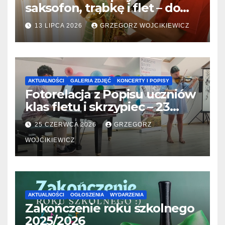
saksofon, trąbkę i flet – do
31.07.2026
13 LIPCA 2026
GRZEGORZ WOJCIKIEWICZ
AKTUALNOŚCI
GALERIA ZDJĘĆ
KONCERTY I POPISY
Fotorelacja z Popisu uczniów
klas fletu i skrzypiec – 23
06.2026
25 CZERWCA 2026
GRZEGORZ
WOJCIKIEWICZ
AKTUALNOŚCI
OGŁOSZENIA
WYDARZENIA
Zakończenie roku szkolnego
2025/2026