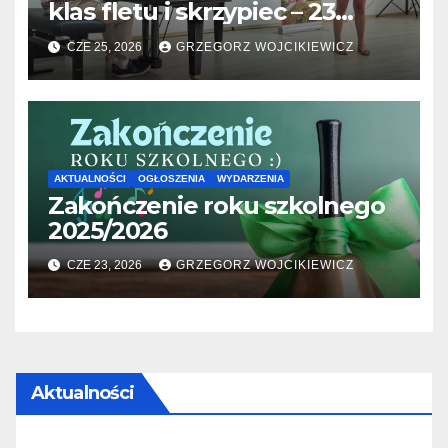
klas fletu i skrzypiec – 23
06.2026
CZE 25, 2026
GRZEGORZ WOJCIKIEWICZ
AKTUALNOŚCI
OGŁOSZENIA
WYDARZENIA
Zakończenie roku szkolnego
2025/2026
CZE 23, 2026
GRZEGORZ WOJCIKIEWICZ
Aktualności