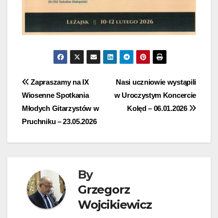
Nawigacja
Zapraszamy na IX
Nasi uczniowie wystąpili
Wiosenne Spotkania
w Uroczystym Koncercie
wpisu
Młodych Gitarzystów w
Kolęd – 06.01.2026
Pruchniku – 23.05.2026
By
Grzegorz
Wojcikiewicz