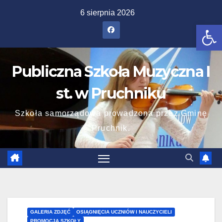
Skip
6 sierpnia 2026
to
Ot
content
Publiczna Szkoła Muzyczna I
st. w Pruchniku
Szkoła samorządowa prowadzona przez Gminę
Pruchnik.
GALERIA ZDJĘĆ
OSIĄGNIĘCIA UCZNIÓW I NAUCZYCIELI
PROMOCJA SZKOŁY