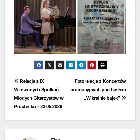
Nawigacja
Relacja z IX
Fotorelacja z Koncertów
Wiosennych Spotkań
promocyjnych pod hasłem
wpisu
Młodych Gitarzystów w
„W krainie bajek”
Pruchniku – 23.05.2026