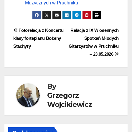
Muzycznych w Pruchniku
Nawigacja
Fotorelacja z Koncertu
Relacja z IX Wiosennych
klasy fortepianu Bożeny
Spotkań Młodych
wpisu
Stachyry
Gitarzystów w Pruchniku
– 23.05.2026
By
Grzegorz
Wojcikiewicz