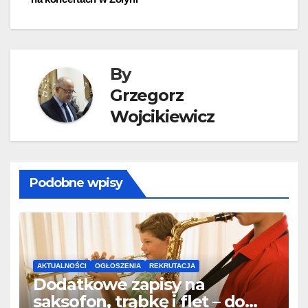
By
Grzegorz
Wojcikiewicz
Podobne wpisy
AKTUALNOŚCI
OGŁOSZENIA
REKRUTACJA
Dodatkowe zapisy na
saksofon, trąbkę i flet – do