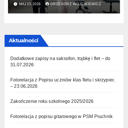
w Pruchniku – 23.05.2026
MAJ 23, 2026
GRZEGORZ WOJCIKIEWICZ
Aktualności
Dodatkowe zapisy na saksofon, trąbkę i flet – do
31.07.2026
Fotorelacja z Popisu uczniów klas fletu i skrzypiec
– 23 06.2026
Zakończenie roku szkolnego 2025/2026
Fotorelacja z popisu gitarowego w PSM Pruchnik