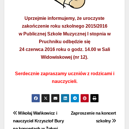
Uprzejmie informujemy, że uroczyste
zakończenie roku szkolnego 2015/2016
w Publicznej Szkole Muzycznej I stopnia w
Pruchniku odbędzie się
24 czerwca 2016 roku o godz. 14.00 w Sali
Widowiskowej (nr 12).
Serdecznie zapraszamy uczniów z rodzicami i
nauczycieli.
Nawigacja
Mikołaj Wańkowicz i
Zaproszenie na koncert
nauczyciel Krzysztof Bury
szkolny
wpisu
na koncertach w Żołyni