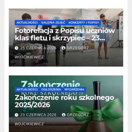
AKTUALNOŚCI
GALERIA ZDJĘĆ
KONCERTY I POPISY
Fotorelacja z Popisu uczniów
klas fletu i skrzypiec – 23
06.2026
25 CZERWCA 2026
GRZEGORZ
WOJCIKIEWICZ
AKTUALNOŚCI
OGŁOSZENIA
WYDARZENIA
Zakończenie roku szkolnego
2025/2026
23 CZERWCA 2026
GRZEGORZ
WOJCIKIEWICZ