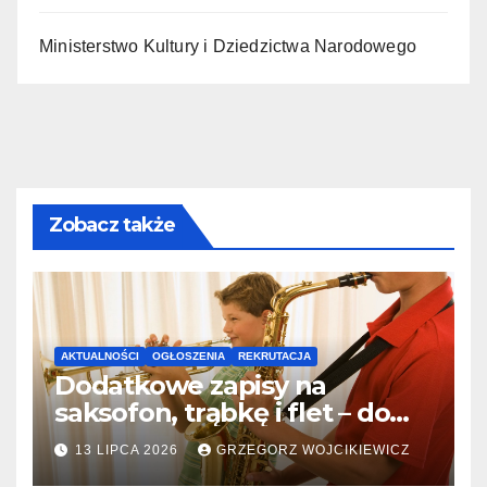
Ministerstwo Kultury i Dziedzictwa Narodowego
Zobacz także
AKTUALNOŚCI
OGŁOSZENIA
REKRUTACJA
Dodatkowe zapisy na
saksofon, trąbkę i flet – do
31.07.2026
13 LIPCA 2026
GRZEGORZ WOJCIKIEWICZ