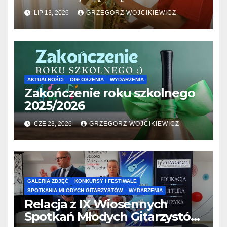
31.07.2026
LIP 13, 2026
GRZEGORZ WOJCIKIEWICZ
AKTUALNOŚCI
OGŁOSZENIA
WYDARZENIA
Zakończenie roku szkolnego
2025/2026
CZE 23, 2026
GRZEGORZ WOJCIKIEWICZ
GALERIA ZDJĘĆ
KONKURSY I FESTIWALE
SPOTKANIA MŁODYCH GITARZYSTÓW
WYDARZENIA
Relacja z IX Wiosennych
Spotkań Młodych Gitarzystów