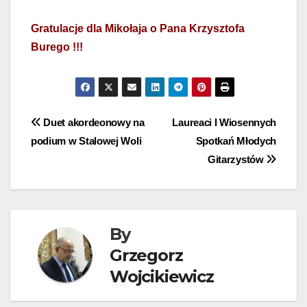
Gratulacje dla Mikołaja o Pana Krzysztofa
Burego !!!
Nawigacja
Duet akordeonowy na
Laureaci I Wiosennych
podium w Stalowej Woli
Spotkań Młodych
wpisu
Gitarzystów
By
Grzegorz
Wojcikiewicz