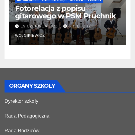
AKTUALNOŚCI
GALERIA ZDJĘĆ
KONCERTY I POPISY
Fotorelacja z popisu
gitarowego w PSM Pruchnik
19 CZERWCA 2026
GRZEGORZ
WOJCIKIEWICZ
ORGANY SZKOŁY
Dyrektor szkoły
Rada Pedagogiczna
Rada Rodziców