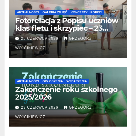
AKTUALNOŚCI
GALERIA ZDJĘĆ
KONCERTY I POPISY
Fotorelacja z Popisu uczniów
klas fletu i skrzypiec – 23
06.2026
25 CZERWCA 2026
GRZEGORZ
WOJCIKIEWICZ
AKTUALNOŚCI
OGŁOSZENIA
WYDARZENIA
Zakończenie roku szkolnego
2025/2026
23 CZERWCA 2026
GRZEGORZ
WOJCIKIEWICZ