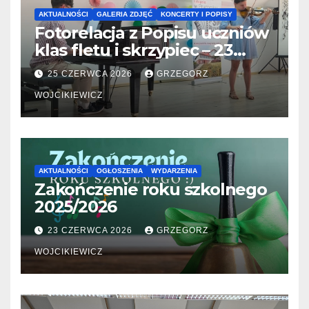
AKTUALNOŚCI
GALERIA ZDJĘĆ
KONCERTY I POPISY
Fotorelacja z Popisu uczniów
klas fletu i skrzypiec – 23
06.2026
25 CZERWCA 2026
GRZEGORZ
WOJCIKIEWICZ
AKTUALNOŚCI
OGŁOSZENIA
WYDARZENIA
Zakończenie roku szkolnego
2025/2026
23 CZERWCA 2026
GRZEGORZ
WOJCIKIEWICZ