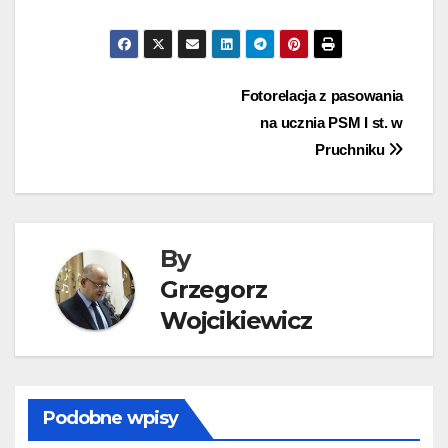
Nawigacja
Fotorelacja z pasowania
na ucznia PSM I st. w
wpisu
Pruchniku
By
Grzegorz
Wojcikiewicz
Podobne wpisy