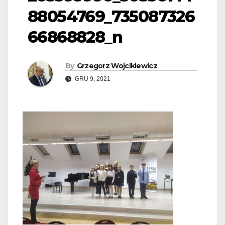
88054769_735087326
66868828_n
By
Grzegorz Wojcikiewicz
GRU 9, 2021