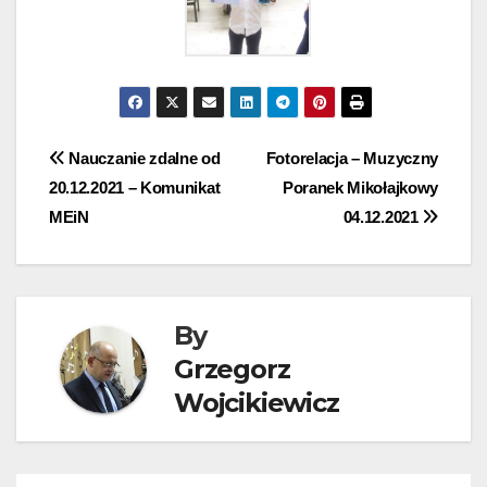
Nawigacja
Nauczanie zdalne od
Fotorelacja – Muzyczny
20.12.2021 – Komunikat
Poranek Mikołajkowy
wpisu
MEiN
04.12.2021
By
Grzegorz
Wojcikiewicz