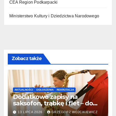
CEA Region Podkarpacki
Ministerstwo Kultury i Dziedzictwa Narodowego
Zobacz także
AKTUALNOŚCI
OGŁOSZENIA
REKRUTACJA
Dodatkowe zapisy na
saksofon, trąbkę i flet – do
31.07.2026
13 LIPCA 2026
GRZEGORZ WOJCIKIEWICZ