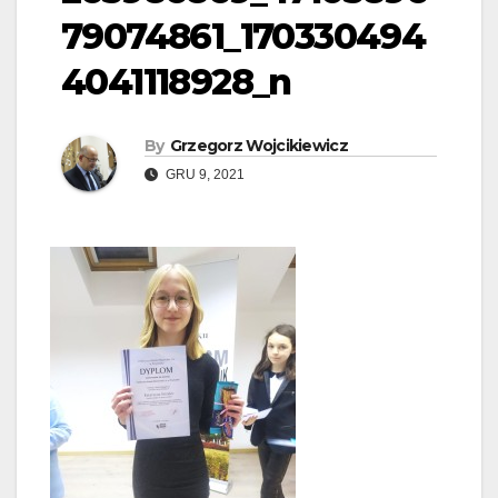
79074861_170330494
4041118928_n
By
Grzegorz Wojcikiewicz
GRU 9, 2021