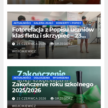
AKTUALNOŚCI
GALERIA ZDJĘĆ
KONCERTY I POPISY
Fotorelacja z Popisu uczniów
klas fletu i skrzypiec – 23
06.2026
25 CZERWCA 2026
GRZEGORZ
WOJCIKIEWICZ
AKTUALNOŚCI
OGŁOSZENIA
WYDARZENIA
Zakończenie roku szkolnego
2025/2026
23 CZERWCA 2026
GRZEGORZ
WOJCIKIEWICZ