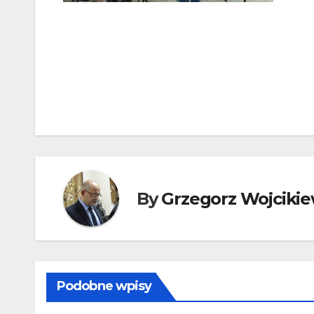
Nawigacja
wpisu
By
Grzegorz Wojcikie
Podobne wpisy