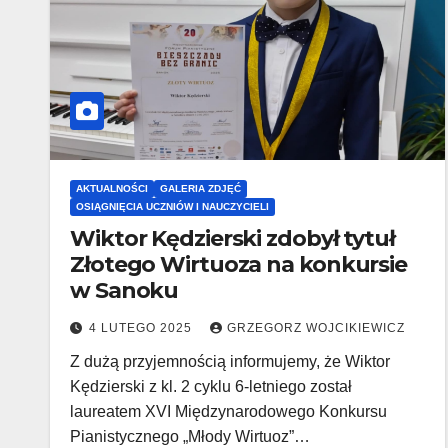
AKTUALNOŚCI
GALERIA ZDJĘĆ
OSIĄGNIĘCIA UCZNIÓW I NAUCZYCIELI
Wiktor Kędzierski zdobył tytuł
Złotego Wirtuoza na konkursie
w Sanoku
4 LUTEGO 2025
GRZEGORZ WOJCIKIEWICZ
Z dużą przyjemnością informujemy, że Wiktor
Kędzierski z kl. 2 cyklu 6-letniego został
laureatem XVI Międzynarodowego Konkursu
Pianistycznego „Młody Wirtuoz”…