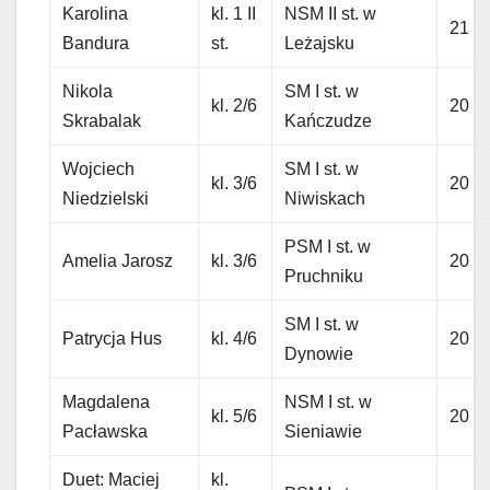
Karolina
kl. 1 II
NSM II st. w
21
Bandura
st.
Leżajsku
Nikola
SM I st. w
kl. 2/6
20
Skrabalak
Kańczudze
Wojciech
SM I st. w
kl. 3/6
20
Niedzielski
Niwiskach
PSM I st. w
Amelia Jarosz
kl. 3/6
20
Pruchniku
SM I st. w
Patrycja Hus
kl. 4/6
20
Dynowie
Magdalena
NSM I st. w
kl. 5/6
20
Pacławska
Sieniawie
Duet: Maciej
kl.