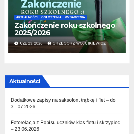
AKTUALNOŚCI
OGŁOSZENIA
WYDARZENIA
Zakończenie roku szkolnego
2025/2026
CZE 23, 2026
GRZEGORZ WOJCIKIEWICZ
Aktualności
Dodatkowe zapisy na saksofon, trąbkę i flet – do
31.07.2026
Fotorelacja z Popisu uczniów klas fletu i skrzypiec
– 23 06.2026