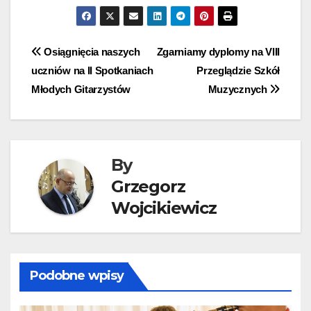
Nawigacja
Osiągnięcia naszych
Zgarniamy dyplomy na VIII
uczniów na II Spotkaniach
Przeglądzie Szkół
wpisu
Młodych Gitarzystów
Muzycznych
By
Grzegorz
Wojcikiewicz
Podobne wpisy