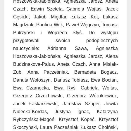
Hoszowska-Jabłońska, Agnieszka Jarosz, Aneta
Czach, Edwin Szetela, Gabriela Wojtas, Jacek
Gęsicki, Jakub Międlar, Łukasz Kot, Łukasz
Magdziak, Paulina Wilk, Paweł Węgrzyn, Tomasz
Putrzyński i Wojciech Styś. Do występu
przygotowali swoich podopiecznych
nauczyciele: Adrianna Sawa, Agnieszka
Hoszowska-Jabłońska, Agnieszka Jarosz, Alena
Budzinakova-Palus, Aneta Czach, Anna Misiak-
Zub, Anna Pacześniak, Bernadeta Bogacz,
Danuta Wołoszyn, Dariusz Tobiasz, Ewa Bocian,
Ewa Czarnecka, Ewa Ryś, Gabriela Wojtas,
Grzegorz Orzechowski, Grzegorz Wójcikiewicz,
Jacek Łaskarzewski, Jarosław Szuper, Jowita
Nidecka-Kordas, Justyna Ignac, Katarzyna
Rybczyńska-Magoń, Krzysztof Kopeć, Krzysztof
Skoczyński, Laura Pacześniak, Łukasz Choiński,