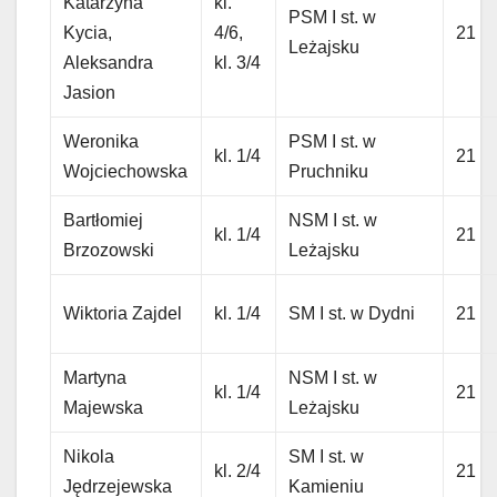
Katarzyna
kl.
PSM I st. w
Kycia,
4/6,
21
Leżajsku
Aleksandra
kl. 3/4
Jasion
Weronika
PSM I st. w
kl. 1/4
21
Wojciechowska
Pruchniku
Bartłomiej
NSM I st. w
kl. 1/4
21
Brzozowski
Leżajsku
Wiktoria Zajdel
kl. 1/4
SM I st. w Dydni
21
Martyna
NSM I st. w
kl. 1/4
21
Majewska
Leżajsku
Nikola
SM I st. w
kl. 2/4
21
Jędrzejewska
Kamieniu