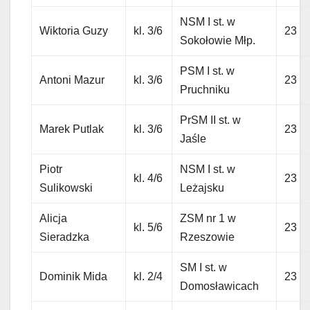
NSM I st. w
Wiktoria Guzy
kl. 3/6
23
Sokołowie Młp.
PSM I st. w
Antoni Mazur
kl. 3/6
23
Pruchniku
PrSM II st. w
Marek Putlak
kl. 3/6
23
Jaśle
Piotr
NSM I st. w
kl. 4/6
23
Sulikowski
Leżajsku
Alicja
ZSM nr 1 w
kl. 5/6
23
Sieradzka
Rzeszowie
SM I st. w
Dominik Mida
kl. 2/4
23
Domosławicach