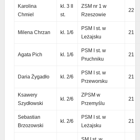
Karolina
kl. 3 II
ZSM nr 1 w
22
Chmiel
st.
Rzeszowie
PSM I st. w
Milena Chrzan
kl. 1/6
21
Leżajsku
PSM I st. w
Agata Pich
kl. 1/6
21
Pruchniku
PSM I st. w
Daria Żygadło
kl. 2/6
21
Przeworsku
Ksawery
ZPSM w
kl. 2/6
21
Szydłowski
Przemyślu
Sebastian
PSM I st. w
kl. 2/6
21
Brzozowski
Leżajsku
SM I st. w