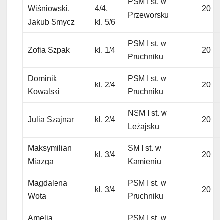
PSM I st. w
Wiśniowski,
4/4,
20
Przeworsku
Jakub Smycz
kl. 5/6
PSM I st. w
Zofia Szpak
kl. 1/4
20
Pruchniku
Dominik
PSM I st. w
kl. 2/4
20
Kowalski
Pruchniku
NSM I st. w
Julia Szajnar
kl. 2/4
20
Leżajsku
Maksymilian
SM I st. w
kl. 3/4
20
Miazga
Kamieniu
Magdalena
PSM I st. w
kl. 3/4
20
Wota
Pruchniku
Amelia
PSM I st. w