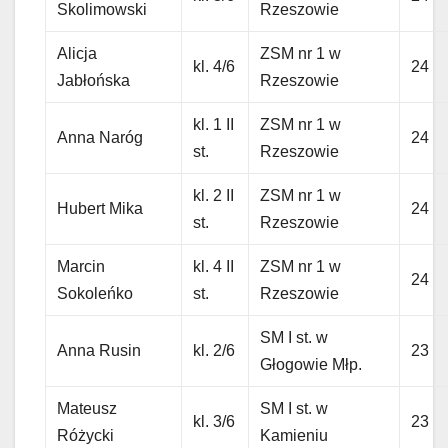
Skolimowski
Rzeszowie
Alicja
ZSM nr 1 w
kl. 4/6
24
Jabłońska
Rzeszowie
kl. 1 II
ZSM nr 1 w
Anna Naróg
24
st.
Rzeszowie
kl. 2 II
ZSM nr 1 w
Hubert Mika
24
st.
Rzeszowie
Marcin
kl. 4 II
ZSM nr 1 w
24
Sokoleńko
st.
Rzeszowie
SM I st. w
Anna Rusin
kl. 2/6
23
Głogowie Młp.
Mateusz
SM I st. w
kl. 3/6
23
Różycki
Kamieniu