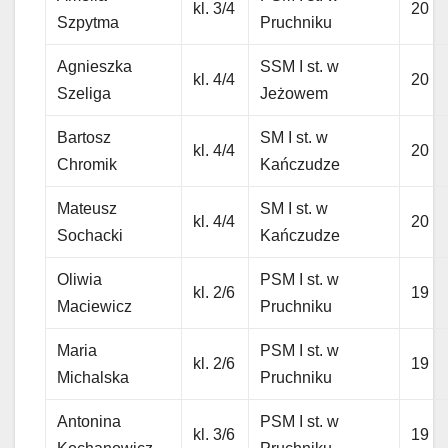
kl. 3/4
20
Szpytma
Pruchniku
Agnieszka
SSM I st. w
kl. 4/4
20
Szeliga
Jeżowem
Bartosz
SM I st. w
kl. 4/4
20
Chromik
Kańczudze
Mateusz
SM I st. w
kl. 4/4
20
Sochacki
Kańczudze
Oliwia
PSM I st. w
kl. 2/6
19
Maciewicz
Pruchniku
Maria
PSM I st. w
kl. 2/6
19
Michalska
Pruchniku
Antonina
PSM I st. w
kl. 3/6
19