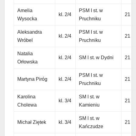
Amelia
PSM I st. w
kl. 2/4
21
Wysocka
Pruchniku
Aleksandra
PSM I st. w
kl. 2/4
21
Wróbel
Pruchniku
Natalia
kl. 2/4
SM I st. w Dydni
21
Orłowska
PSM I st. w
Martyna Piróg
kl. 2/4
21
Pruchniku
Karolina
SM I st. w
kl. 3/4
21
Cholewa
Kamieniu
SM I st. w
Michał Ziętek
kl. 3/4
21
Kańczudze