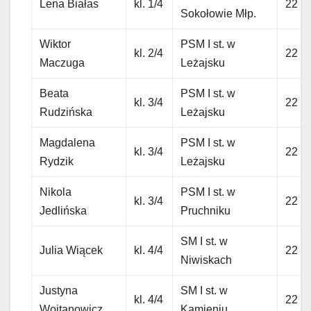
Lena Białas
kl. 1/4
22
Sokołowie Młp.
Wiktor
PSM I st. w
kl. 2/4
22
Maczuga
Leżajsku
Beata
PSM I st. w
kl. 3/4
22
Rudzińska
Leżajsku
Magdalena
PSM I st. w
kl. 3/4
22
Rydzik
Leżajsku
Nikola
PSM I st. w
kl. 3/4
22
Jedlińska
Pruchniku
SM I st. w
Julia Wiącek
kl. 4/4
22
Niwiskach
Justyna
SM I st. w
kl. 4/4
22
Wojtanowicz
Kamieniu