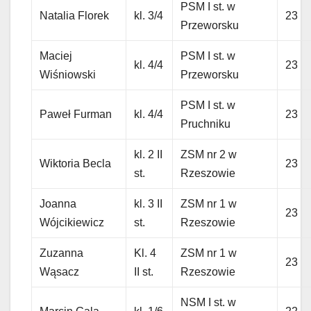
PSM I st. w
Natalia Florek
kl. 3/4
23
Przeworsku
Maciej
PSM I st. w
kl. 4/4
23
Wiśniowski
Przeworsku
PSM I st. w
Paweł Furman
kl. 4/4
23
Pruchniku
kl. 2 II
ZSM nr 2 w
Wiktoria Becla
23
st.
Rzeszowie
Joanna
kl. 3 II
ZSM nr 1 w
23
Wójcikiewicz
st.
Rzeszowie
Zuzanna
Kl. 4
ZSM nr 1 w
23
Wąsacz
II st.
Rzeszowie
NSM I st. w