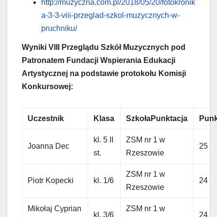
http://muzyczna.com.pl/2018/05/20/fotokronik
a-3-3-viii-przeglad-szkol-muzycznych-w-
pruchniku/
Wyniki VIII Przeglądu Szkół Muzycznych pod
Patronatem Fundacji Wspierania Edukacji
Artystycznej na podstawie protokołu Komisji
Konkursowej:
Uczestnik
Klasa
SzkołaPunktacja
Punk
kl. 5 II
ZSM nr 1 w
Joanna Dec
25
st.
Rzeszowie
ZSM nr 1 w
Piotr Kopecki
kl. 1/6
24
Rzeszowie
Mikołaj Cyprian
ZSM nr 1 w
kl. 3/6
24