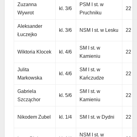
Zuzanna
PSM I st. w
kl. 3/6
22
Wywrot
Pruchniku
Aleksander
kl. 3/6
NSM I st. w Lesku
22
Łuczejko
SM I st. w
Wiktoria Klocek
kl. 4/6
22
Kamieniu
Julita
SM I st. w
kl. 4/6
22
Markowska
Kańczudze
Gabriela
SM I st. w
kl. 5/6
22
Szcząchor
Kamieniu
Nikodem Zubel
kl. 1/4
SM I st. w Dydni
22
NSM I st. w