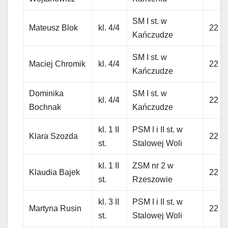
SM I st. w
Mateusz Blok
kl. 4/4
22
Kańczudze
SM I st. w
Maciej Chromik
kl. 4/4
22
Kańczudze
Dominika
SM I st. w
kl. 4/4
22
Bochnak
Kańczudze
kl. 1 II
PSM I i II st. w
Klara Szozda
22
st.
Stalowej Woli
kl. 1 II
ZSM nr 2 w
Klaudia Bajek
22
st.
Rzeszowie
kl. 3 II
PSM I i II st. w
Martyna Rusin
22
st.
Stalowej Woli