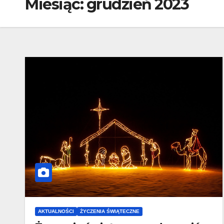
Miesiąc:
grudzień 2023
AKTUALNOŚCI
ŻYCZENIA ŚWIĄTECZNE