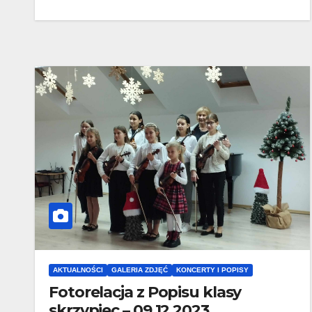
AKTUALNOŚCI
GALERIA ZDJĘĆ
KONCERTY I POPISY
Fotorelacja z Popisu klasy
skrzypiec – 09.12.2023