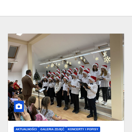
AKTUALNOŚCI
GALERIA ZDJĘĆ
KONCERTY I POPISY