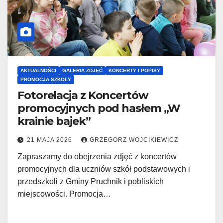
AKTUALNOŚCI
GALERIA ZDJĘĆ
KONCERTY I POPISY
PROMOCJA SZKOŁY
Fotorelacja z Koncertów
promocyjnych pod hasłem „W
krainie bajek”
21 MAJA 2026
GRZEGORZ WOJCIKIEWICZ
Zapraszamy do obejrzenia zdjęć z koncertów
promocyjnych dla uczniów szkół podstawowych i
przedszkoli z Gminy Pruchnik i pobliskich
miejscowości. Promocja…