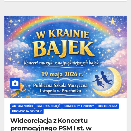
AKTUALNOŚCI
GALERIA ZDJĘĆ
KONCERTY I POPISY
OGŁOSZENIA
PROMOCJA SZKOŁY
Wideorelacja z Koncertu
promocyjnego PSM I st. w