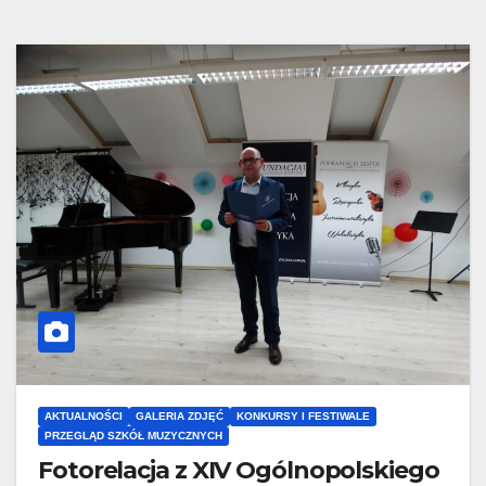
AKTUALNOŚCI
GALERIA ZDJĘĆ
KONKURSY I FESTIWALE
PRZEGLĄD SZKÓŁ MUZYCZNYCH
Fotorelacja z XIV Ogólnopolskiego