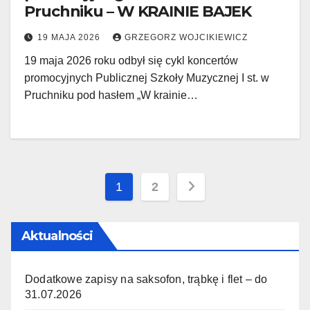
Pruchniku – W KRAINIE BAJEK
19 MAJA 2026
GRZEGORZ WOJCIKIEWICZ
19 maja 2026 roku odbył się cykl koncertów
promocyjnych Publicznej Szkoły Muzycznej I st. w
Pruchniku pod hasłem „W krainie…
Stronicowanie
1
2
wpisów
Aktualności
Dodatkowe zapisy na saksofon, trąbkę i flet – do
31.07.2026